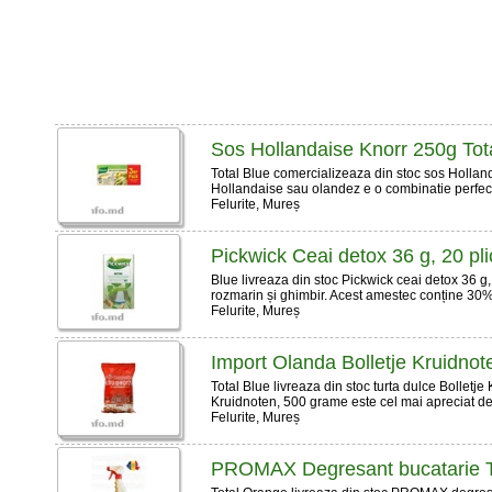
Sos Hollandaise Knorr 250g Tot
Total Blue comercializeaza din stoc sos Holla
Hollandaise sau olandez e o combinatie perfecta
Felurite, Mureș
Pickwick Ceai detox 36 g, 20 pli
Blue livreaza din stoc Pickwick ceai detox 36 g,
rozmarin și ghimbir. Acest amestec conține 30% u
Felurite, Mureș
Import Olanda Bolletje Kruidno
Total Blue livreaza din stoc turta dulce Bolletje
Kruidnoten, 500 grame este cel mai apreciat desert
Felurite, Mureș
PROMAX Degresant bucatarie T