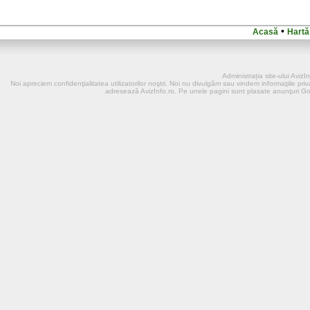
•
Acasă
Hartă
Administrația site-ului Aviz
Noi apreciem confidenţialitatea utilizatorilor noştri. Noi nu divulgӑm sau vindem informaţiile priva
adresează AvizInfo.ro. Pe unele pagini sunt plasate anunţuri G