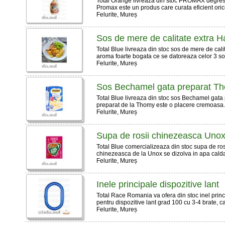
Total Orange livreaza din stoc PROMAX degresa
Promax este un produs care curata eficient orice
Felurite, Mureș
Sos de mere de calitate extra H
Total Blue livreaza din stoc sos de mere de cal
aroma foarte bogata ce se datoreaza celor 3 soiu
Felurite, Mureș
Sos Bechamel gata preparat Th
Total Blue livreaza din stoc sos Bechamel gat
preparat de la Thomy este o placere cremoasa.
Felurite, Mureș
Supa de rosii chinezeasca Unox
Total Blue comercializeaza din stoc supa de r
chinezeasca de la Unox se dizolva in apa calda s
Felurite, Mureș
Inele principale dispozitive lant
Total Race Romania va ofera din stoc inel princi
pentru dispozitive lant grad 100 cu 3-4 brate, car
Felurite, Mureș