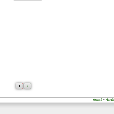
1
2
•
Acasă
Hartă