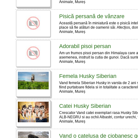
Animale, Mureș
Pisică persană de vânzare
Această persană în miniatură este o pisică intelig
place să fie alături de oamenii săi. Afecțios, dorni
Animale, Mureș
Adorabil pisoi persan
Am un frumos pisoi persan din Himalaya care are
asemenea, instruit la cutia de gunoi. Dacă sunteț
Animale, Mureș
Femela Husky Siberian
Vand femela Siberian Husky in varsta de 2 ani si 
fiind purtatoare fidela si in totalitate a caracter
Animale, Mureș
Catei Husky Siberian
Crescator Vand catei exemplari rasa Husky Sibe
ALB-NEGRU si au ochii Albastri, contur urechi, varf
Animale, Mureș
Vand o catelusa de ciobanesc g