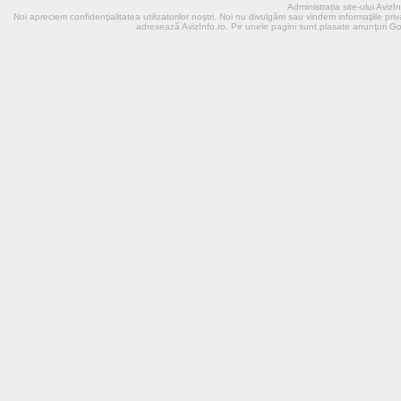
Administrația site-ului Aviz
Noi apreciem confidenţialitatea utilizatorilor noştri. Noi nu divulgӑm sau vindem informaţiile priva
adresează AvizInfo.ro. Pe unele pagini sunt plasate anunţuri G