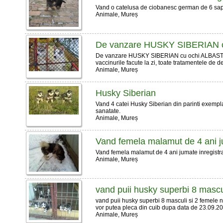
Vand o catelusa de ciobanesc german de 6 sapt
Animale, Mureș
De vanzare HUSKY SIBERIAN c
De vanzare HUSKY SIBERIAN cu ochi ALBASTRI !
vaccinurile facute la zi, toate tratamentele de d
Animale, Mureș
Husky Siberian
Vand 4 catei Husky Siberian din parinti exemplari
sanatate.
Animale, Mureș
Vand femela malamut de 4 ani 
Vand femela malamut de 4 ani jumate inregistrat
Animale, Mureș
vand puii husky superbi 8 mascu
vand puii husky superbi 8 masculi si 2 femele n
vor putea pleca din cuib dupa data de 23.09.201
Animale, Mureș