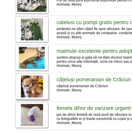
Pui de rasa pura Bucovina disponibili pentru o
Animale, Mureș
catelusi cu pompi gratis pentru
amândoi ne dăm cățeii fie spre vânzare, fie spr
acasă și cu alte animale de companie. contactaț
Animale, Mureș
maimuțe excelente pentru adopț
suntem dispuși și gata să ne dăm drumul maimuțelo
pentru orice alte informatii, scrie-ne inbox sau
Animale, Mureș
cățeluși pomeranian de Crăciun
cățeluși pomeranian de Crăciun
Animale, Mureș
femela dihor de vanzare urgent!
pui de dihor femelă de rasă pură de vânzare la or
cu fotografiile ei și foarte excelentă cu copiii și a
Animale, Mureș