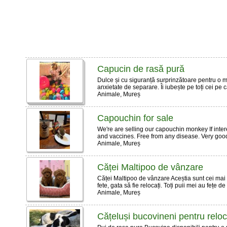
Capucin de rasă pură
Dulce și cu siguranță surprinzătoare pentru o ma
anxietate de separare. Îi iubește pe toți cei pe ca
Animale, Mureș
Capouchin for sale
We're are selling our capouchin monkey If intere
and vaccines. Free from any disease. Very good
Animale, Mureș
Căței Maltipoo de vânzare
Căței Maltipoo de vânzare Aceștia sunt cei mai d
fete, gata să fie relocați. Toți puii mei au fețe de
Animale, Mureș
Cățeluși bucovineni pentru relo