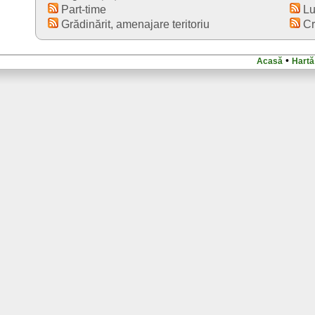
Part-time
Lu
Grădinărit, amenajare teritoriu
Cr
•
Acasă
Hartă